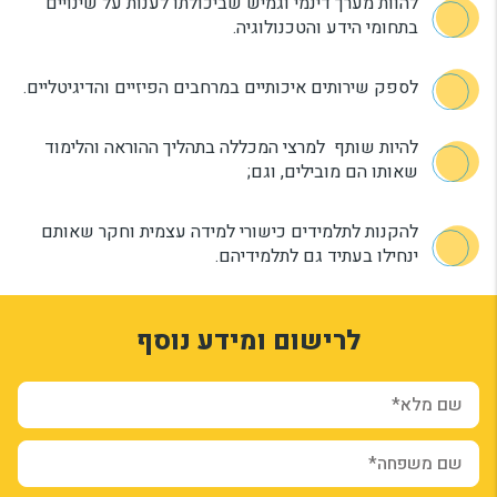
להוות מערך דינמי וגמיש שביכולתו לענות על שינויים
בתחומי הידע והטכנולוגיה.
לספק שירותים איכותיים במרחבים הפיזיים והדיגיטליים.
להיות שותף למרצי המכללה בתהליך ההוראה והלימוד
שאותו הם מובילים, וגם;
להקנות לתלמידים כישורי למידה עצמית וחקר שאותם
ינחילו בעתיד גם לתלמידיהם.
1
3327943
לרישום ומידע נוסף
VaMRqH5n-6-I5LHifCLa8NjTnDlJPxZbeFtQRWY3UOI
rm-AN-F9WWmBT1k9XcwhDVFuTMv9k4-qdwMO3JSwJqyeKY
ion_registration_and_additional_info_node_10888_add_form
שם מלא*
שם משפחה*