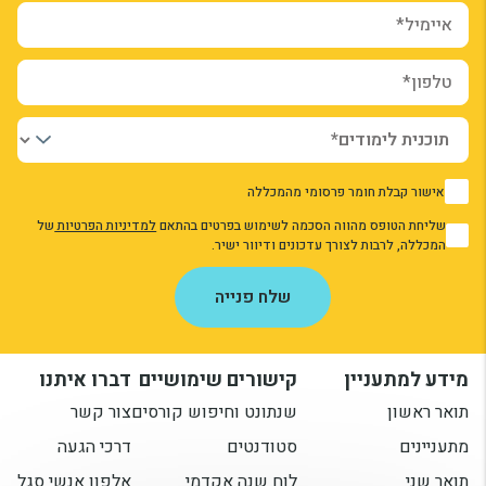
איימיל*
טלפון*
אישור קבלת חומר פרסומי מהמכללה
1
שליחת הטופס מהווה הסכמה לשימוש בפרטים בהתאם
למדיניות הפרטיות
של
1
המכללה, לרבות לצורך עדכונים ודיוור ישיר.
אני מאשר/ת את מדיניות הפרטיות
שלח פנייה
מידע למתעניין
קישורים שימושיים
דברו איתנו
תואר ראשון
שנתונט וחיפוש קורסים
צור קשר
מתעניינים
סטודנטים
דרכי הגעה
תואר שני
לוח שנה אקדמי
אלפון אנשי סגל