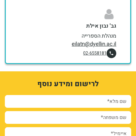
גב' נבון אילת
מנהלת הספרייה
eilatn@dyellin.ac.il
02-6558181
1
3314987
לרישום ומידע נוסף
Y8lhW6fIVLQZoD9H4-6TrHewsqVDu4hUtFYYjpu20RQ
orm-hafXRJBMM0S-4NvGVORIWx2_PE_XbBPHwfR38_7RtxE
sion_registration_and_additional_info_node_4935_add_form
שם מלא*
שם משפחה*
איימיל*