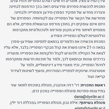
עידן המידע מציב אתגרים חדשים לעולם הספריות ולמידענים.
התכנית להכשרת ספרנים ומידענים רואה בכך הזדמנות לבחינה
והגדרה מחדש של תפקיד הספרן-מידען והספרייה ולבחינה
מחודשת של הקשר של הספרייה עם לקוחותיה. הספרנים של
היום אינם עוסקים רק בתוכן מודפס ובהשאלת ספרים, אלא הם
מומחים לאיתור מידע מקוון ומודפס ולטכנולוגיות מתקדמות
הרלוונטיות לעולם הספרייה והמידע.
התכנית מכשירה את הלומדים בהתאם לתפיסה שמידען-ספרן
במאה ה-21 איננו משרת את קהל מבקרי הספרייה בלבד, אלא עליו
לצאת אל הקהילה ולהנגיש לקהל הלקוחות את הספרייה ומוצריה
בדרכים שונות ובהתאם לכך, נלמד על תוכנות חדשות ומתקדמות
לניהול הספרייה, נכיר מאגרי מידע דיגיטאליים, נלמד על
אסטרטגיה שיווקית לספרייה המודרנית, נחשף לשיטות לעידוד
קריאה ועוד.
ראשת התכנית:
דר' דניה אנזנברג, מנהלת בתוכנית לתואר שני
במידענות-ספרנות ומנהלת הספרייה במכון כרם,
dania@dyellin.ac.il
מנהלת בשיתוף:
אילת נבון, מנהלת הספרייה במכללת דוד ילין,
eilatn@dyellin.ac.il