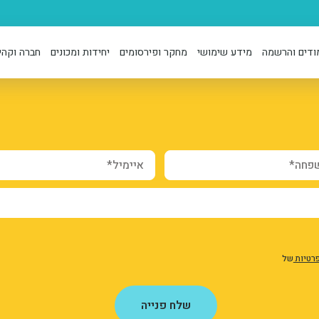
ודים והרשמה
מידע שימושי
מחקר ופירסומים
יחידות ומכונים
חברה וקהי
webform_submission_registr
form-2EX5m_
qmL8
ה*
איימיל*
פרטיות
של
שלח פנייה