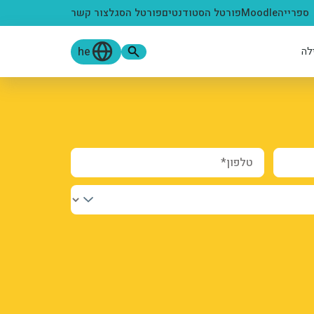
ספרייה
Moodle
פורטל הסטודנטים
פורטל הסגל
צור קשר
he
לה
טלפון*