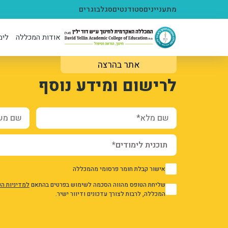
ילוג לתוכן העיקרי
מתעניינים
סטודנטים
סגל
בוגרים
אודות המכללה
לימ
אתר בהרצה
1
3327861
לרישום ומידע נוסף
BxzbwT49Bb217-coNqPivtDPu2gcLmUfBUI8tGQ
ZbAbt9gRV2OhHY0JwoP91L56hMPzH1AQuyDPw
ation_and_additional_info_node_10046_add_form
שם מלא*
שם משפח
אישור קבלת חומר פרסומי מהמכללה
1
שליחת הטופס מהווה הסכמה לשימוש בפרטים בהתאם
למדיניות ה
1
המכללה, לרבות לצורך עדכונים ודיוור ישיר.
אני מאשר/ת את מדיניות הפרטיות