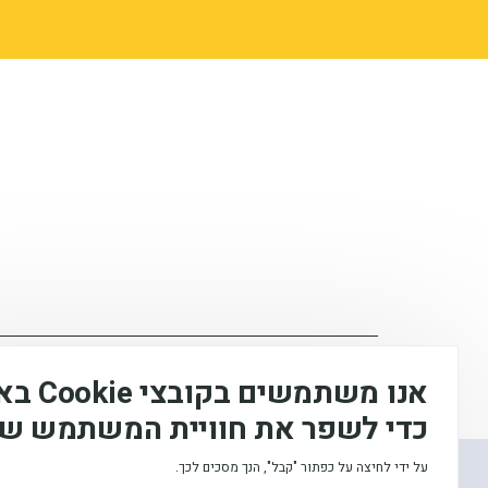
המכללה האקדמית לחינוך ע"ש דוד ילין (ע.ר), © 2026
אנו משתמשים
כדי לשפר את חוויית המשתמש של
עיצוב ופיתוח:
על ידי לחיצה על כפתור "קבל", הנך מסכים לכך.