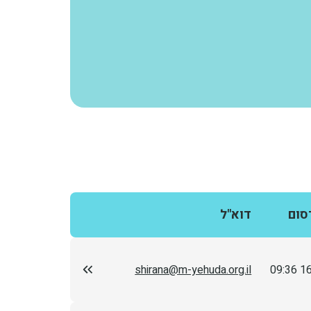
סום
דוא"ל
shirana@m-yehuda.org.il
16