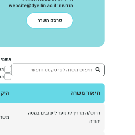
מודעות:
website@dyellin.ac.il
פרסם משרה
תחומי 
חיפוש
91
מש
90
מש
תיאור משרה
היק
דרוש/ה מדריך/ת נוער לישובים במטה
משרה
יהודה