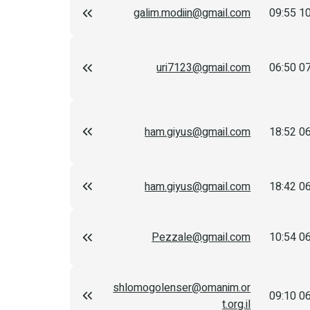
galim.modiin@gmail.com
10
uri7123@gmail.com
07
ham.giyus@gmail.com
06
ham.giyus@gmail.com
06
Pezzale@gmail.com
06
shlomogolenser@omanim.or
06
t.org.il