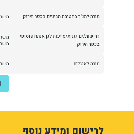
מורה לתנ"ך בחטיבת הביניים בכפר הירוק
משרה
דרושות/ים גננות/סייעות לגן אנתרופוסופי
משרה
משרה
בכפר הירוק
מורה לאנגלית
משרה
דפדוף
1
ד
1
3326262
לרישום ומידע נוסף
vOD-vDlF7-BaUZMZ6G09VcT0VaiP-Cj5RNEpt0mE
WvzR_bVmlJOI4faRKsN0ev7lezPphVt4cJefXWFjk
sion_registration_and_additional_info_add_form