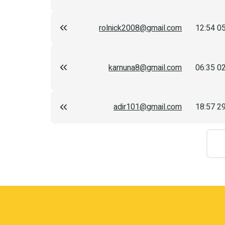
rolnick2008@gmail.com
05
karnuna8@gmail.com
02
adir101@gmail.com
29