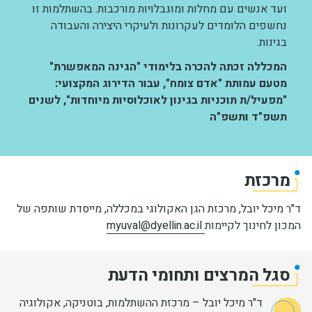
ועד אנשים עם מחלות ומוגבלויות מורכבות. בהשתלמות זו
נחשפים הלומדים לעקרונות ולעיקרי היצירה והעבודה
בגינות.
המכללה זכתה להכרה בלימודי "הגינה המאפשרת"
מטעם עמותת "אדם צומח", עבור הדירוג המקצועי:
"מפעיל/ת תוכניות בגינון לאוכלוסיות מיוחדות", לשנים
תשפ"ד ותשפ"ה
מרכזת
ד"ר מיכל יובל, מרכזת הגן האקולוגי במכללה, מייסדת שותפה של
המכון לחינוך לקיימות
myuval@dyellin.ac.il
סגל המרצים ותחומי הדעת
ד"ר מיכל יובל – מרכזת ההשתלמות, בוטניקה, אקולוגיה