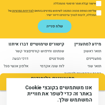
אישור קבלת חומר פרסומי מהמכללה
1
שליחת הטופס מהווה הסכמה לשימוש בפרטים בהתאם
למדיניות הפרטיות
של
1
המכללה, לרבות לצורך עדכונים ודיוור ישיר.
אני מאשר/ת את מדיניות הפרטיות
שלח פנייה
מידע למתעניין
קישורים שימושיים
דברו איתנו
תואר ראשון
שנתונט וחיפוש קורסים
צור קשר
מתעניינים
סטודנטים
דרכי הגעה
תואר שני
לוח שנה אקדמי
אלפון אנשי סגל
הסבת אקדמאים להוראה
מתעניינים בלימודים
השאירו פרטים ונחזור אליכם בהקדם
הישארו מעודכנים איתנו
אנו משתמשים בקובצי Cookie
באתר זה כדי לשפר את חוויית
המשתמש שלך.
המכללה האקדמית לחינוך ע"ש דוד ילין (ע.ר), © 2026