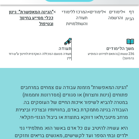
יחידות ומכונים
דף
לימודים
לימודים
המרכז ללימודי
"הגינה המאפשרת": גינון
והרשמה
תעודה
ככלי מסייע בחינוך
הבית
והשתלמויות
ובטיפול
חברה וקהילה
משך הלימודים
תעודה
236 שעות (בהתאם לפירוט המופיע
תעודה מטעם המכללה האקדמית לחינוך ע"ש דוד
בהמשך)
ילין
"הגינה המאפשרת" מזמנת עבודה עם צמחים במרחבים
פתוחים (גינות וחצרות) או סגורים (מסדרונות וחממות)
במטרה להביא לשיפור איכות החיים של העוסקים בה.
העבודה בגינה מתמקדת באדם, בחוויותיו ובצרכיו וביצירת
מרחב מיטבי,ולאו דווקא בתוצרת או ביבול הגנני-חקלאי.
היא עשויה להיטיב עם כל אדם באשר הוא: מתלמידי גני
ילדים ובתי הספר ועד לקשישים, מאנשים בריאים וחזקים