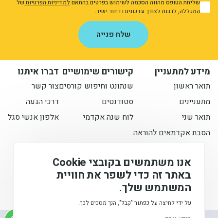
שליחת הטופס מהווה הסכמה לשימוש בפרטים בהתאם
למדיניות הפרטיות
של
1
המכללה, לרבות לצורך עדכונים ודיוור ישיר.
אני מאשר/ת את מדיניות הפרטיות
יחידות ומכונים
שלח פנייה
חברה וקהילה
מידע למתעניין
קישורים שימושיים
דברו איתנו
תואר ראשון
שנתונט וחיפוש קורסים
צור קשר
מתעניינים
סטודנטים
דרכי הגעה
תואר שני
לוח שנה אקדמי
אלפון אנשי סגל
הסבת אקדמאים להוראה
הישארו מעודכנים איתנו
אנו משתמשים בקובצי Cookie
באתר זה כדי לשפר את חוויית
המשתמש שלך.
המכללה האקדמית לחינוך ע"ש דוד ילין (ע.ר), © 2026
על ידי לחיצה על כפתור "קבל", הנך מסכים לכך.