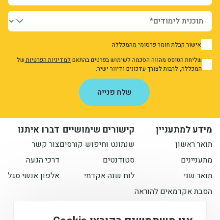
יחידות ומכונים
חברה וקהילה
אישור קבלת חומר פרסומי מהמכללה
1
שליחת הטופס מהווה הסכמה לשימוש בפרטים בהתאם
למדיניות הפרטיות
של
1
המכללה, לרבות לצורך עדכונים ודיוור ישיר.
אני מאשר/ת את מדיניות הפרטיות
שלח פנייה
מידע למתעניין
קישורים שימושיים
דברו איתנו
תואר ראשון
שנתונט וחיפוש קורסים
צור קשר
מתעניינים
סטודנטים
דרכי הגעה
תואר שני
לוח שנה אקדמי
אלפון אנשי סגל
הסבת אקדמאים להוראה
הישארו מעודכנים איתנו