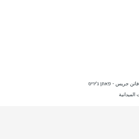
 جريس - פאתן ג'יריס