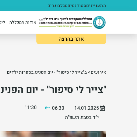
ילוג לתוכן העיקרי
מתעניינים
סטודנטים
סגל
בוגרים
אודות המכללה
לימ
אתר בהרצה
אירועים
>
ב"צייר לי סיפור" - יום הפנינג בספרות ילדים
"צייר לי סיפור" - יום הפני
⇠
11:30
06:30
14.01.2025
י"ד בטבת תשפ"ה