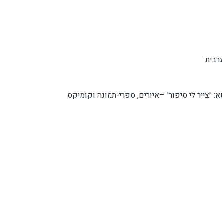
רבית
 "צייר לי סיפור" –איורים, ספרי-תמונה וקומיקס