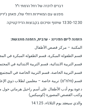
דברים לזכרה של רחל הרמתי ז"ל
מפגש עם המאיירות רחלי שלו, פאתן ג'יריס
13:30-12:30 שיתוף וסיכום בקבוצות הדידקטיקה
הזמנה ליום הפנינג - ערבית, הזמנה מונגשת:
المكتبة – مركز قصص الأطفال
قسم الطفولة المبكرة، قسم الطفولة المبكرة في المج
قسم التربية الابتدائية، قسم التربية الابتدائية في المجتم
قسم التربية الخاصة، قسم التربية الخاصة في المجتمع 
قسم (מלמ"ם): تربية خاصة – معلمين لطلاب ذوي الإعا
دعوة يوم أدب الأطفال على أسم راحيل هرماتي حو
وكتب القصص المصورة (كوميكس)
والذي سيعقد يوم الثلاثاء، 14.1.25