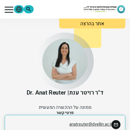
ילוג לתוכן העיקרי
אתר בהרצה
מתעניינים
סטודנטים
סגל
בוגרים
ספרייה
Moodle
פורטל הסטודנטים
פורטל הסגל
צור קשר
אודות המכללה
לימודים והרשמה
ד"ר רויטר ענת
Dr. Anat Reuter
מידע שימושי
ממונה על ההכשרה המעשית
פרטי קשר
מחקר ופירסומים
anatreuter@dyellin.ac.il