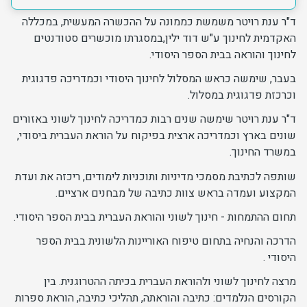
ד"ר ענת רויטר משמשת כממונה על ההכשרה המעשית, במכללה
יחידות ומכונים
האקדמית לחינוך ע"ש דוד ילין,במסגרתו מוכשרים סטודנטים
לחינוך והוראה בבית הספר היסודי.
חברה וקהילה
בעבר, שימשה כראש המסלול לחינוך היסודי וכמדריכה פדגוגית
וכרכזת פדגוגית במסלול.
ד"ר ענת רויטר שימשה שנים רבות כמדריכה לחינוך לשוני באזורים
שונים בארץ וכמדריכה ארצית בפיקוח על הוראת העברית ביסודי,
במשרד החינוך.
שותפה לכתיבת מסמכי מדיניות ותוכניות לימודים, ריכזה את ועדת
המקצוע ועמדה בראש צוות כתיבה של מבחנים ארציים.
תחום ההתמחות - חינוך לשוני והוראת העברית בבית הספר היסודי.
הדרכה והנחיה בתחום טיפוח האוריינות הלשונית בבית הספר
היסודי .
מרצה לחינוך לשוני ולהוראת העברית בכיתה ההטרוגנית. בין
הקורסים הנלמדים: כתיבה והוראתה, תהליכי כתיבה, הוראת ספרות