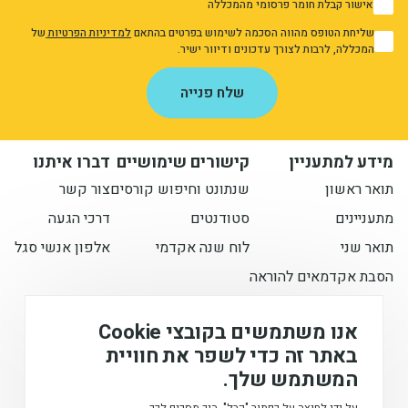
אישור קבלת חומר פרסומי מהמכללה
1
שליחת הטופס מהווה הסכמה לשימוש בפרטים בהתאם
למדיניות הפרטיות
של
1
המכללה, לרבות לצורך עדכונים ודיוור ישיר.
אני מאשר/ת את מדיניות הפרטיות
שלח פנייה
מידע למתעניין
קישורים שימושיים
דברו איתנו
תואר ראשון
שנתונט וחיפוש קורסים
צור קשר
מתעניינים
סטודנטים
דרכי הגעה
תואר שני
לוח שנה אקדמי
אלפון אנשי סגל
הסבת אקדמאים להוראה
הישארו מעודכנים איתנו
אנו משתמשים בקובצי Cookie
באתר זה כדי לשפר את חוויית
המשתמש שלך.
המכללה האקדמית לחינוך ע"ש דוד ילין (ע.ר), © 2026
על ידי לחיצה על כפתור "קבל", הנך מסכים לכך.