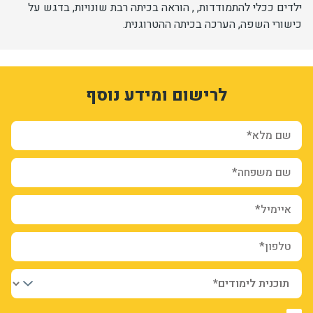
ילדים ככלי להתמודדות, , הוראה בכיתה רבת שונויות, בדגש על
כישורי השפה, הערכה בכיתה ההטרוגנית.
6_sZzBRQqCDlshLkh0eTkZjDANGmiQqTNFDrO1BQW78
1
3333556
לרישום ומידע נוסף
form-ItLd0rJDd1sYW-ZEunP0IUjnr_Jj1V6IdUhoN8Ge_cI
sion_registration_and_additional_info_node_5773_add_form
שם מלא*
שם משפחה*
איימיל*
טלפון*