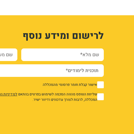
1
3330841
לרישום ומידע נוסף
t4pjZTSrcD_-c_2-j0HS4ps1cOBk72zdzJp0LbYyJI
7_qwKHTW9xMzsqhY9dwLYLGVZk7HJBYJc7Yr0kg
ation_and_additional_info_node_11996_add_form
שם מלא*
שם משפח
אישור קבלת חומר פרסומי מהמכללה
1
שליחת הטופס מהווה הסכמה לשימוש בפרטים בהתאם
למדיניות ה
1
המכללה, לרבות לצורך עדכונים ודיוור ישיר.
אני מאשר/ת את מדיניות הפרטיות