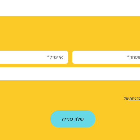
webform_submission_registr
form---8d
8
ה*
איימיל*
פרטיות
של
שלח פנייה