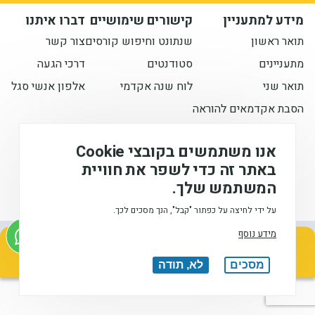
מידע למתעניין
קישורים שימושיים
דברו איתנו
תואר ראשון
שנתונט וחיפוש קורסים
צור קשר
מתעניינים
סטודנטים
דרכי הגעה
תואר שני
לוח שנה אקדמי
אלפון אנשי סגל
הסבת אקדמאים להוראה
הישארו מעודכנים איתנו
אנו משתמשים בקובצי Cookie
באתר זה כדי לשפר את חוויית
המשתמש שלך.
המכללה האקדמית לחינוך ע"ש דוד ילין (ע.ר), © 2026
על ידי לחיצה על כפתור "קבל", הנך מסכים לכך.
מידע נוסף
אודות
הצהרת
הצהרת
תנאי
עיצוב
מתעניינים בלימודים
הנגישות
פרטיות
שימוש
ופיתוח:
השאירו פרטים ונחזור אליכם בהקדם
מסכים
לא, תודה