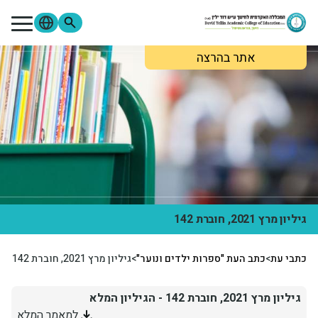
ילוג לתוכן העיקרי
אתר בהרצה
מתעניינים
סטודנטים
סגל
בוגרים
ספרייה
Moodle
פורטל הסטודנטים
פורטל הסגל
צור קשר
אודות המכללה
לימודים והרשמה
גיליון מרץ 2021, חוברת 142
מידע שימושי
כתבי עת
>
כתב העת "ספרות ילדים ונוער"
>
גיליון מרץ 2021, חוברת 142
מחקר ופירסומים
גיליון מרץ 2021, חוברת 142 - הגיליון המלא
למאמר המלא