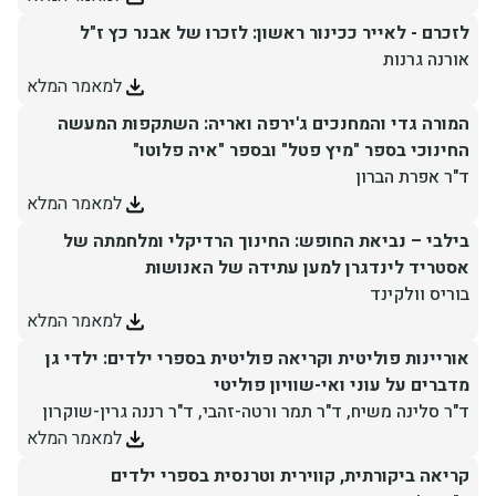
לזכרם - לאייר ככינור ראשון: לזכרו של אבנר כץ ז"ל
יחידות ומכונים
אורנה גרנות
למאמר המלא
חברה וקהילה
המורה גדי והמחנכים ג'ירפה ואריה: השתקפות המעשה
החינוכי בספר "מיץ פטל" ובספר "איה פלוטו"
ד"ר אפרת הברון
למאמר המלא
בילבי – נביאת החופש: החינוך הרדיקלי ומלחמתה של
אסטריד לינדגרן למען עתידה של האנושות
בוריס וולקינד
למאמר המלא
אוריינות פוליטית וקריאה פוליטית בספרי ילדים: ילדי גן
מדברים על עוני ואי-שוויון פוליטי
ד"ר סלינה משיח, ד"ר תמר ורטה-זהבי, ד"ר רננה גרין-שוקרון
למאמר המלא
קריאה ביקורתית, קווירית וטרנסית בספרי ילדים