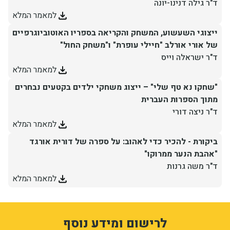
ד"ר גילה דנינו-יונה
למאמר המלא
ייצוגי השעשוע, המשחק והקריאה בספריו האוטוביוגרפיים
של אורי אורלב "חיילי עופרת" ו"משחק החול"
ד"ר ישראלה וייס
למאמר המלא
"שחקו נא טף שלי" – ייצוג משחקי ילדים בקטעים נבחרים
מתוך הספרות העברית
ד"ר ניצה דורי
למאמר המלא
ביקורת - להכיר כדי לאהוב: על ספרה של דורית אורגד
"אהבת הנער ממרוקו"
ד"ר משה גרנות
למאמר המלא
1
3315292
לרישום ומידע נוסף
Ifbeij7oCHsNFnnt5-MnqoGEWM8ENJcj11Cwo_NDoNE
form-KHPFxyeOYWBIh7AkkfPl3Ur07PSkNP-AJQfwuHCvwuI
sion_registration_and_additional_info_node_8343_add_form