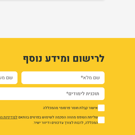
1
3337290
לרישום ומידע נוסף
FO5HkEf1yISMAg84ccyPZr_UzmJ44POGAb8gQc
UHyI_gsGPfOj7wr1XZaXKOIaNIdbRs4vMWU6bXA
ation_and_additional_info_node_12518_add_form
שם מלא*
שם משפח
אישור קבלת חומר פרסומי מהמכללה
1
שליחת הטופס מהווה הסכמה לשימוש בפרטים בהתאם
למדיניות ה
1
המכללה, לרבות לצורך עדכונים ודיוור ישיר.
אני מאשר/ת את מדיניות הפרטיות