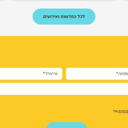
לכל החדשות ואירועים
webform_submission_registr
form-sqaG
g5-0A
ה*
איימיל*
פרטיות
של
שלח פנייה