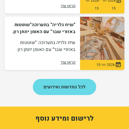
2026 יוני
-
2026 יוני
קראו עוד
15
15
"שיח גלריה" בתערוכה"שוטטות
באזורי שבר" עם האומן יונתן רון.
שיח גלריה בתערוכה: "שוטטות
באזורי שבר" עם האומן יונתן רון.
קראו עוד
2026 יוני 10
לכל החדשות ואירועים
1
3335241
לרישום ומידע נוסף
z1ZFoZcbtGw26Pm7Sf7W_n0_98HhMzC-xiaBnY1-ivM
form-sU_zkLIx5wBDZ3cs5DhjGlgtH-qhV9xRWyP8tguULtE
ion_registration_and_additional_info_node_12515_add_form