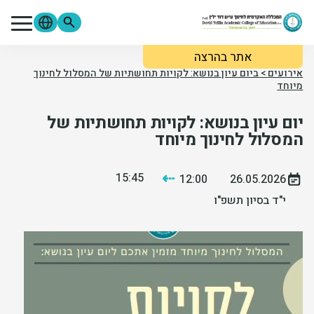
ילוג לתוכן העיקרי
אתר בהרצה
מתעניינים
סטודנטים
סגל
אירועים
>
ביום עיון בנושא: לקויות תחושתיות של המסלול לחינוך
מיוחד
בוגרים
ספרייה
Moodle
יום עיון בנושא: לקויות תחושתיות של
פורטל הסטודנטים
פורטל הסגל
צור קשר
המסלול לחינוך מיוחד
אודות המכללה
⇠
15:45
12:00
26.05.2026
י"ד בסיון תשפ"ו
לימודים והרשמה
מידע שימושי
מחקר ופירסומים