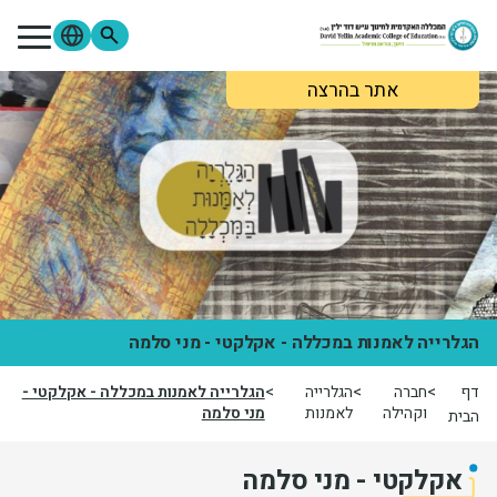
ילוג לתוכן העיקרי
אתר בהרצה
מתעניינים
סטודנטים
סגל
בוגרים
ספרייה
Moodle
פורטל הסטודנטים
פורטל הסגל
צור קשר
אודות המכללה
לימודים והרשמה
הגלרייה לאמנות במכללה - אקלקטי - מני סלמה
דף
חברה
הגלרייה
הגלרייה לאמנות במכללה - אקלקטי -
מידע שימושי
וקהילה
לאמנות
מני סלמה
הבית
מחקר ופירסומים
אקלקטי - מני סלמה