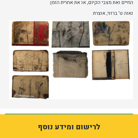
החיים ואת מצבי הקיום, או את אחרית הזמן.
נאוה ט' ברזני, אוצרת
תמונה
1
3333572
לרישום ומידע נוסף
D4WL8vVLJnq4vSrJTiYJFQq5_QkKqTQBhQ99YB7pvXE
form-MJ7yWXVqfFLIcvMi0ass3AkqT-pT6__BoPOiDPy3ZRQ
ion_registration_and_additional_info_node_12422_add_form