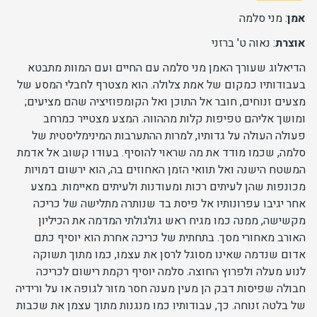
אמן
: מני סלמה
יחידות ומכונים
אוצרת
: נאוה ט' ברזני
חברה וקהילה
הדיאלוג שעורך האמן מני סלמה עם החיים ועם המוות מתבטא
בעבודותיו כמקום של אמת צלולה. הוא מצטרף לחבלי המסע של
מצעים זנוחים, חובר אל התוכן ואל הקומפוזיציה שהם מציעים;
ומושך אליהם טפיפות קלות מההווה. המצע מצטייר כמרחב
פעולה העולה על גדותיו, למרות ההתערבות המינימליסטית של
סלמה, שכמו מודד את מה שראוי להוסיף. בעודו קשוב אל אדמת
המשטח הישנה ואל תוואי הזמן האחוזים בה, הוא ירשום דמויות
מכונפות שהן לעיתים רכות ומעודנות ולעיתים מאיימות. במצע
אחר יגיבו עפרונותיו אל פיסת בד שנותרה מתלישה של כריכה
מקשישה, ממנה כמו מגיח ראש גולגולתי המדמה את הכיליון
האורב מאחורי מסך. בתחתית של כריכה אחרת הוא יוסיף כתם
אדום שנדמה שאינו מסוגל לרסן את עצמו, כמו מתוך תשוקה
לנוע מעלה ולפרוץ החוצה. סלמה יוסיף רקמת רישום לכריכה
חבולה שפיסות דבק הן מעין מענה חסר מזור לגופה או על ורידיה
של בלטה זנוחה. כך, עבודותיו כמו מנגנות מתוך עצמן את שכבות