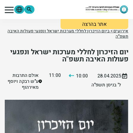
ילוג לתוכן העיקרי
אתר בהרצה
מתעניינים
סטודנטים
סגל
אירועים
>
ביום הזיכרון לחללי מערכות ישראל ונפגעי פעולות האיבה
תשפ"ה
בוגרים
ספרייה
Moodle
יום הזיכרון לחללי מערכות ישראל ונפגעי
פורטל הסטודנטים
פורטל הסגל
צור קשר
פעולות האיבה תשפ"ה
אודות המכללה
⇠
11:00
אולם התרבות
10:00
28.04.2025
ע"ש רבקה ויוסף
ל' בניסן תשפ"ה
מאירהוף
לימודים והרשמה
מידע שימושי
מחקר ופירסומים