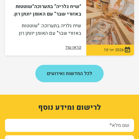
"שיח גלריה" בתערוכה"שוטטות
באזורי שבר" עם האומן יונתן רון.
שיח גלריה בתערוכה: "שוטטות
באזורי שבר" עם האומן יונתן רון.
קראו עוד
2026 יוני 10
לכל החדשות ואירועים
1
3331674
לרישום ומידע נוסף
KGrg9_E7mtryfjPw9vUHf2iaFf_9woyceDJLod86qZM
form-_36uFtcvR42AdOjIZTK6t_d1J4TIUNWMFspgFGm_0ZQ
ion_registration_and_additional_info_node_11839_add_form
שם מלא*
שם משפחה*