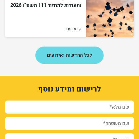
ותעודות למחזור 111 תשפ"ו 2026
קראו עוד
לכל החדשות ואירועים
1
3334359
לרישום ומידע נוסף
inoEm4gPh0xD-3iSpUmU02qNqysGS_uivRMrTBbSg-s
form-ce1KsbHv5iGZSUwcFRaUY19XRT9paWus8dtRhK_FIZI
ion_registration_and_additional_info_node_11805_add_form
שם מלא*
שם משפחה*
איימיל*