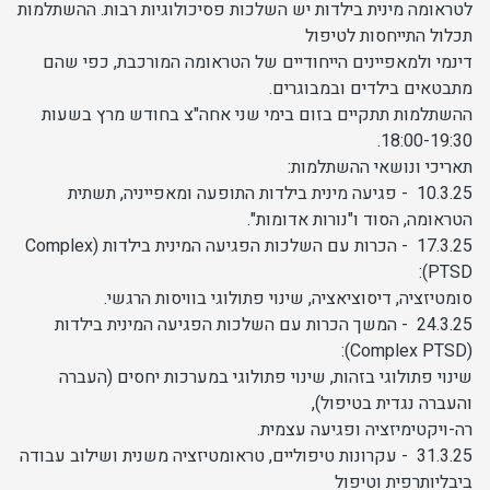
לטראומה מינית בילדות יש השלכות פסיכולוגיות רבות. ההשתלמות
תכלול התייחסות לטיפול
דינמי ולמאפיינים הייחודיים של הטראומה המורכבת, כפי שהם
מתבטאים בילדים ובמבוגרים.
ההשתלמות תתקיים בזום בימי שני אחה"צ בחודש מרץ בשעות
18:00-19:30.
תאריכי ונושאי ההשתלמות:
10.3.25 - פגיעה מינית בילדות התופעה ומאפייניה, תשתית
הטראומה, הסוד ו"נורות אדומות".
17.3.25 - הכרות עם השלכות הפגיעה המינית בילדות (Complex
PTSD):
סומטיזציה, דיסוציאציה, שינוי פתולוגי בוויסות הרגשי.
24.3.25 - המשך הכרות עם השלכות הפגיעה המינית בילדות
(Complex PTSD):
שינוי פתולוגי בזהות, שינוי פתולוגי במערכות יחסים (העברה
והעברה נגדית בטיפול),
רה-ויקטימיזציה ופגיעה עצמית.
31.3.25 - עקרונות טיפוליים, טראומטיזציה משנית ושילוב עבודה
ביבליותרפית וטיפול