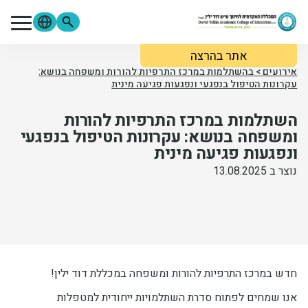
ילוג לתוכן העיקרי
אתר בהרצה
מתעניינים
סטודנטים
סגל
אירועים
>
בהשתלמות במרכז התרפיות להורות ומשפחה בנושא:
עקרונות הטיפול בנפגעי ונפגעות פגיעה מינית
בוגרים
ספרייה
Moodle
השתלמות במרכז התרפיות להורות
פורטל הסטודנטים
פורטל הסגל
צור קשר
ומשפחה בנושא: עקרונות הטיפול בנפגעי
ונפגעות פגיעה מינית
אודות המכללה
נוצר ב 13.08.2025
לימודים והרשמה
מידע שימושי
חדש במרכז התרפיות להורות ומשפחה במכללת דוד ילין!
מחקר ופירסומים
אנו שמחים לפתוח סדרת השתלמויות ייחודית למטפלות