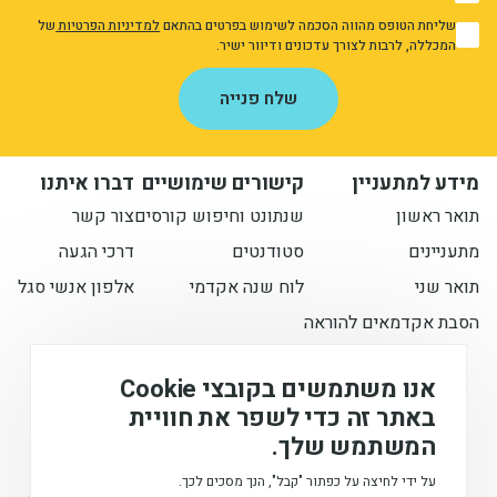
1
שליחת הטופס מהווה הסכמה לשימוש בפרטים בהתאם
למדיניות הפרטיות
של
1
המכללה, לרבות לצורך עדכונים ודיוור ישיר.
אני מאשר/ת את מדיניות הפרטיות
שלח פנייה
מידע למתעניין
קישורים שימושיים
דברו איתנו
תואר ראשון
שנתונט וחיפוש קורסים
צור קשר
מתעניינים
סטודנטים
דרכי הגעה
תואר שני
לוח שנה אקדמי
אלפון אנשי סגל
הסבת אקדמאים להוראה
הישארו מעודכנים איתנו
אנו משתמשים בקובצי Cookie
באתר זה כדי לשפר את חוויית
המשתמש שלך.
המכללה האקדמית לחינוך ע"ש דוד ילין (ע.ר), © 2026
על ידי לחיצה על כפתור "קבל", הנך מסכים לכך.