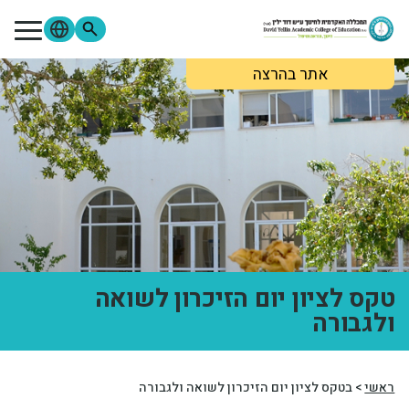
ילוג לתוכן העיקרי
אתר בהרצה
מתעניינים
סטודנטים
סגל
בוגרים
ספרייה
Moodle
פורטל הסטודנטים
פורטל הסגל
צור קשר
אודות המכללה
לימודים והרשמה
טקס לציון יום הזיכרון לשואה
ולגבורה
מידע שימושי
מחקר ופירסומים
ראשי
>
בטקס לציון יום הזיכרון לשואה ולגבורה