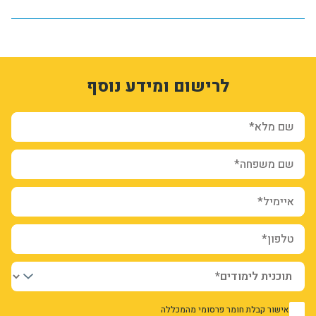
1
3353787
לרישום ומידע נוסף
ihXqDO-jrKjWsLSELNWpJb5uCvK3VM5_3wgr8PCfvcY
form-CQrpI6NN9gPpPXsVuno4pjnG_Ek8xFAQpnuG46AYfZg
ion_registration_and_additional_info_node_11679_add_form
שם מלא*
שם משפחה*
איימיל*
טלפון*
אישור קבלת חומר פרסומי מהמכללה