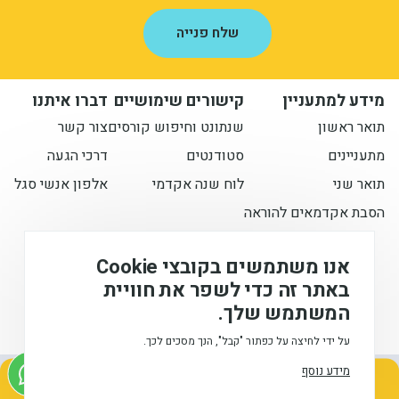
שלח פנייה
מידע למתעניין
קישורים שימושיים
דברו איתנו
תואר ראשון
שנתונט וחיפוש קורסים
צור קשר
מתעניינים
סטודנטים
דרכי הגעה
תואר שני
לוח שנה אקדמי
אלפון אנשי סגל
הסבת אקדמאים להוראה
הישארו מעודכנים איתנו
אנו משתמשים בקובצי Cookie
באתר זה כדי לשפר את חוויית
המשתמש שלך.
המכללה האקדמית לחינוך ע"ש דוד ילין (ע.ר), © 2026
על ידי לחיצה על כפתור "קבל", הנך מסכים לכך.
מידע נוסף
אודות
הצהרת
הצהרת
תנאי
מתעניינים בלימודים
עיצוב
הנגישות
פרטיות
שימוש