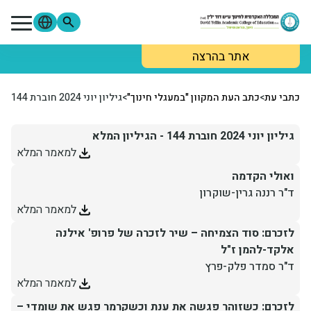
ילוג לתוכן העיקרי
אתר בהרצה
גיליון יוני 2024 חוברת 144
מתעניינים
סטודנטים
סגל
בוגרים
ספרייה
Moodle
כתבי עת
>
כתב העת המקוון "במעגלי חינוך"
>
גיליון יוני 2024 חוברת 144
פורטל הסטודנטים
פורטל הסגל
צור קשר
גיליון יוני 2024 חוברת 144 - הגיליון המלא
למאמר המלא
אודות המכללה
ואולי הקדמה
ד"ר רננה גרין-שוקרון
לימודים והרשמה
למאמר המלא
לזכרם: סוד הצמיחה – שיר לזכרה של פרופ' אילנה
מידע שימושי
אלקד-להמן ז"ל
ד"ר סמדר פלק-פרץ
למאמר המלא
מחקר ופירסומים
לזכרם: כשזוהר פגשה את ענת וכשקרמר פגש את שומדי –