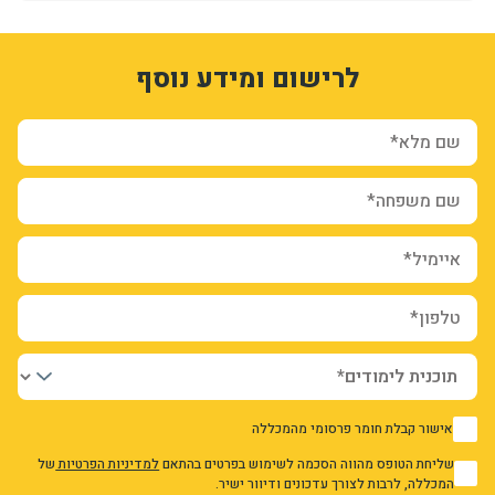
1
3328027
לרישום ומידע נוסף
dyU8bj6D9uS3b1NyUuP_Y979x7AryjCTmBvbEtyeCrI
form-WwvkhCZtYhdIzAEWbytdu_4XHkUqx2DaKu4cOmGepSA
ion_registration_and_additional_info_node_11553_add_form
שם מלא*
שם משפחה*
איימיל*
טלפון*
אישור קבלת חומר פרסומי מהמכללה
1
שליחת הטופס מהווה הסכמה לשימוש בפרטים בהתאם
למדיניות הפרטיות
של
1
המכללה, לרבות לצורך עדכונים ודיוור ישיר.
אני מאשר/ת את מדיניות הפרטיות