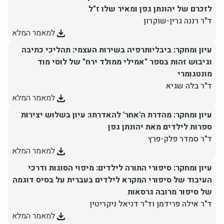
לזכרם של יהונתן גפן ומאיר שלו ז"ל
יחידות ומכונים
ד"ר רננה גרין-שוקרון
למאמר המלא
חברה וקהילה
עיון ומחקר: ביבליותרפיה בשירות העצמי: תהליכי כתיבה
וגיבוש זהות בספר "אמילי ממולד ירח" של לוסי מוד
מונטגומרי
ד"ר בלה שגיא
למאמר המלא
עיון ומחקר: מהדרת ה'אחר' להאדרתו: עיון בשלוש יצירות
ספרות לילדים מאת יהונתן גפן
ד"ר סמדר פלק-פרץ
למאמר המלא
עיון ומחקר: סיפורי התורה לילדים: מיפוי הסוגות ודרכי
העיבוד של סיפורי המקרא לילדים בעברית על בסיס דוגמה
של סיפור מרובה גרסאות
ד"ר אילה פרידמן וד"ר דניאל ניקריטין
למאמר המלא