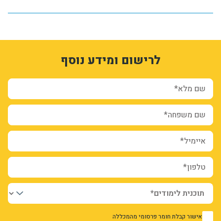
_xLwsXPxmrEhFfp4RbbXCyXRN1zwGMl6Pc9excnHWfE
1
3337524
לרישום ומידע נוסף
form-oI79Q9e-_nL-19dQpJdNvBFu0TnLvirXE-C165zLCnQ
ion_registration_and_additional_info_node_11474_add_form
שם מלא*
שם משפחה*
איימיל*
טלפון*
אישור קבלת חומר פרסומי מהמכללה