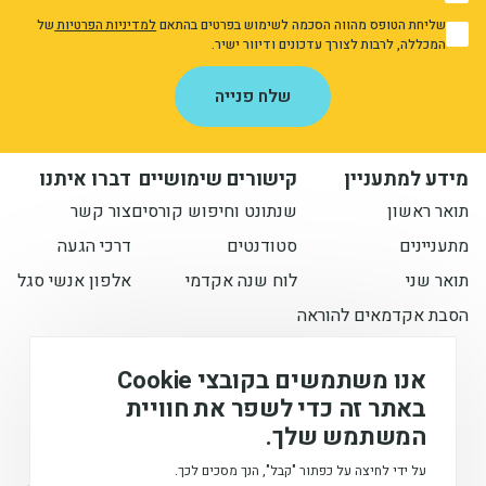
1
שליחת הטופס מהווה הסכמה לשימוש בפרטים בהתאם
למדיניות הפרטיות
של
1
המכללה, לרבות לצורך עדכונים ודיוור ישיר.
אני מאשר/ת את מדיניות הפרטיות
שלח פנייה
מידע למתעניין
קישורים שימושיים
דברו איתנו
תואר ראשון
שנתונט וחיפוש קורסים
צור קשר
מתעניינים
סטודנטים
דרכי הגעה
תואר שני
לוח שנה אקדמי
אלפון אנשי סגל
הסבת אקדמאים להוראה
הישארו מעודכנים איתנו
אנו משתמשים בקובצי Cookie
באתר זה כדי לשפר את חוויית
המשתמש שלך.
המכללה האקדמית לחינוך ע"ש דוד ילין (ע.ר), © 2026
על ידי לחיצה על כפתור "קבל", הנך מסכים לכך.