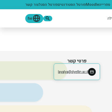
ספרייה
Moodle
פורטל הסטודנטים
פורטל הסגל
צור קשר
he
לה
פרטי קשר
layalya@dyellin.ac.il