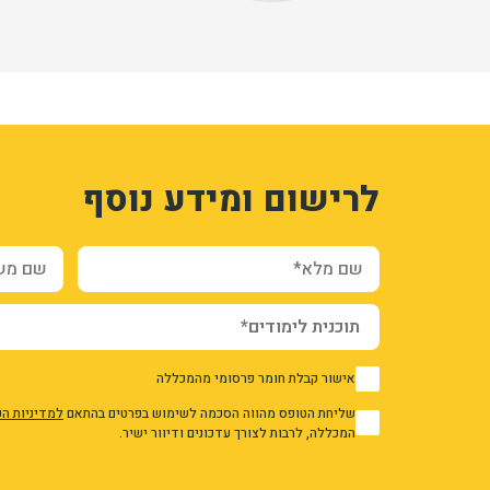
1
3318841
לרישום ומידע נוסף
NHr8sIqo5hOF5LxBVX-UdgMEvHuNns09oGPwIso
mKgYm4y5yy4a73IRa0c2y6c0V37BOwfBLGgYgUI
ration_and_additional_info_node_8484_add_form
שם מלא*
שם משפח
אישור קבלת חומר פרסומי מהמכללה
1
שליחת הטופס מהווה הסכמה לשימוש בפרטים בהתאם
למדיניות ה
1
המכללה, לרבות לצורך עדכונים ודיוור ישיר.
אני מאשר/ת את מדיניות הפרטיות