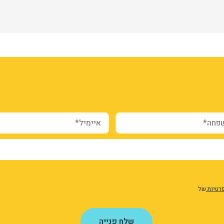
webform_submission_regist
form-ANOy
dxLI
ה*
איימיל*
פרטיות
של
שלח פנייה