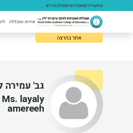
ילוג לתוכן העיקרי
מתעניינים
סטודנטים
סגל
בוגרים
אודות המכללה
לימ
אתר בהרצה
גב' עמירה ל
Ms. layaly
amereeh