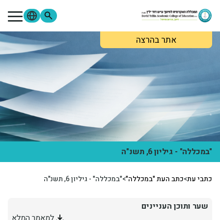
ילוג לתוכן העיקרי
אתר בהרצה
מתעניינים
סטודנטים
סגל
בוגרים
ספרייה
Moodle
פורטל הסטודנטים
פורטל הסגל
צור קשר
אודות המכללה
לימודים והרשמה
"במכללה" - גיליון 6, תשנ"ה
מידע שימושי
כתבי עת
>
כתב העת "במכללה"
>
"במכללה" - גיליון 6, תשנ"ה
מחקר ופירסומים
שער ותוכן העניינים
למאמר המלא