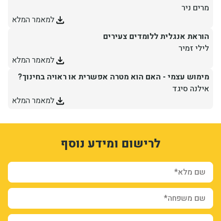
מרים ניר
למאמר המלא
הוראת אנגלית ללומדים צעירים
לילי זמיר
למאמר המלא
מימוש עצמי - האם הוא מטרה אפשרית או ראויה בחינוך?
אילנה סיגד
למאמר המלא
1
3330911
לרישום ומידע נוסף
PMDeS1kV0iODlWQHeQAfPm9SrsP5dvA10jjOz5hUn7Q
form-Ogdl_P4-qNb77i-Z13NS0hO5TZuWPF931mPBYXGyg6U
sion_registration_and_additional_info_node_6802_add_form
שם מלא*
שם משפחה*
איימיל*