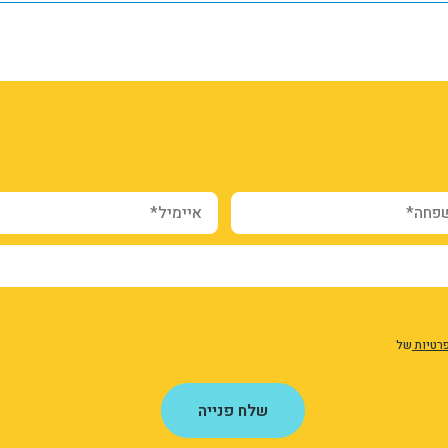
webform_submission_registr
form-i_s
Sovb
ה*
איימיל*
פרטיות
של
שלח פנייה