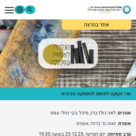
ילוג לתוכן העיקרי
אתר בהרצה
מתעניינים
סטודנטים
סגל
בוגרים
ספרייה
Moodle
פורטל הסטודנטים
פורטל הסגל
צור קשר
אודות המכללה
לימודים והרשמה
אני זקוקה לפחות להפסקה חגיגית
מידע שימושי
אמנים
: לאה גולדברג, מיכל בקי ונולי עומר
אוצרת
: נאוה ט' ברזני, אוצרת
מחקר ופירסומים
ערב פתיחה
: יום חמישי, 25.12.25 בשעה 19.30