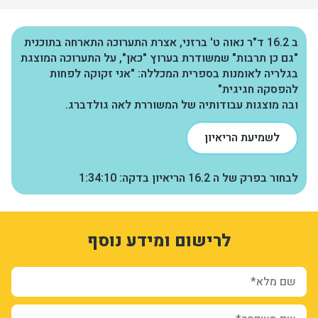
ב 16.2 ד"ר נאוה ט' ברזני, אצרת התערוכה התארחה בתוכנית
"גם כן תרבות" שמשודרת בערוץ "כאן", על התערוכה המוצגת
בגלריה לאומנות בספרית המכללה: "אני זקוקה לפחות
להפסקה חגיגית"
ובה מוצגות עבודותיה של המשוררת לאה גולדברג.
לשמיעת הריאיון
לבחור בפרק של ה 16.2 הריאיון בדקה: 1:34:10
1
3313685
לרישום ומידע נוסף
Z9FIFMv6-2PcoaMQ1M8Id6jhcaH621DNhEL3wN_Q9ts
form-SlvK5bAQU5ZnLQQit2blADAEidhR938hFNeD-Hqt71A
ion_registration_and_additional_info_node_12495_add_form
שם מלא*
שם משפחה*