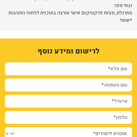
ובתי ספר.
יחידות ומכונים
מתרגלת, מנחת פרקטיקום אישי ומרצה בתוכנית לניתוח התנהגות
יישומי
חברה וקהילה
1
3320766
לרישום ומידע נוסף
ccrbpL_tPFlQBurwBONoz3TMCfroYE8JHlOPZTfrlWc
form-C1A9jQXi1Dg8cSfO6n649-CS1Lm6bg6GNTUcA8ljyGg
ion_registration_and_additional_info_node_12255_add_form
שם מלא*
שם משפחה*
איימיל*
טלפון*