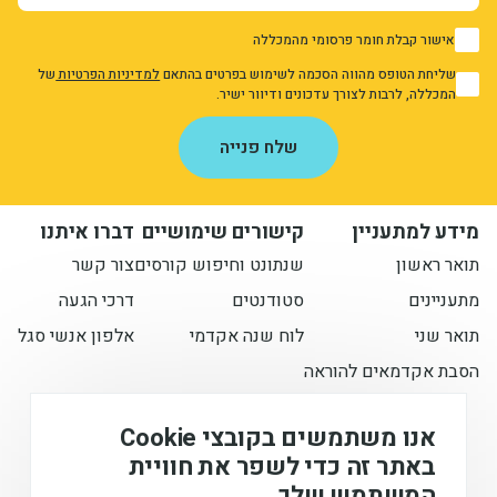
אישור קבלת חומר פרסומי מהמכללה
1
שליחת הטופס מהווה הסכמה לשימוש בפרטים בהתאם
למדיניות הפרטיות
של
1
המכללה, לרבות לצורך עדכונים ודיוור ישיר.
אני מאשר/ת את מדיניות הפרטיות
שלח פנייה
מידע למתעניין
קישורים שימושיים
דברו איתנו
תואר ראשון
שנתונט וחיפוש קורסים
צור קשר
מתעניינים
סטודנטים
דרכי הגעה
תואר שני
לוח שנה אקדמי
אלפון אנשי סגל
הסבת אקדמאים להוראה
הישארו מעודכנים איתנו
אנו משתמשים בקובצי Cookie
באתר זה כדי לשפר את חוויית
המשתמש שלך.