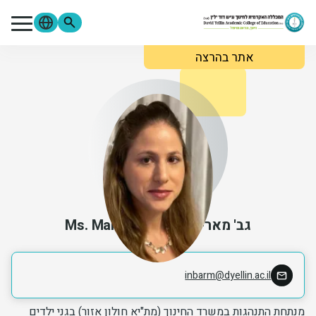
ילוג לתוכן העיקרי
אתר בהרצה
מתעניינים
סטודנטים
סגל
בוגרים
ספרייה
Moodle
פורטל הסטודנטים
פורטל הסגל
צור קשר
אודות המכללה
לימודים והרשמה
גב' מארי ענבר
Ms. Mary Inbar
פרטי קשר
מידע שימושי
inbarm@dyellin.ac.il
מחקר ופירסומים
מנתחת התנהגות במשרד החינוך (מת"יא חולון אזור) בגני ילדים