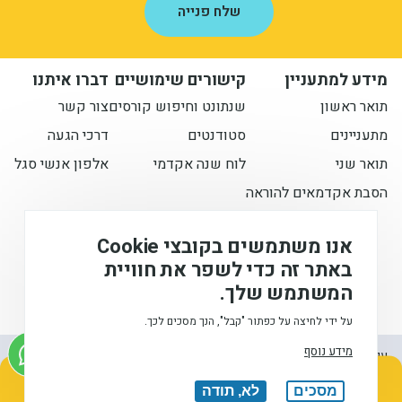
מידע למתעניין
קישורים שימושיים
דברו איתנו
תואר ראשון
שנתונט וחיפוש קורסים
צור קשר
מתעניינים
סטודנטים
דרכי הגעה
תואר שני
לוח שנה אקדמי
אלפון אנשי סגל
הסבת אקדמאים להוראה
הישארו מעודכנים איתנו
אנו משתמשים בקובצי Cookie
באתר זה כדי לשפר את חוויית
המשתמש שלך.
המכללה האקדמית לחינוך ע"ש דוד ילין (ע.ר), © 2026
על ידי לחיצה על כפתור "קבל", הנך מסכים לכך.
מידע נוסף
אודות
הצהרת
הצהרת
תנאי
עיצוב
מתעניינים בלימודים
הנגישות
פרטיות
שימוש
ופיתוח:
מסכים
לא, תודה
השאירו פרטים ונחזור אליכם בהקדם