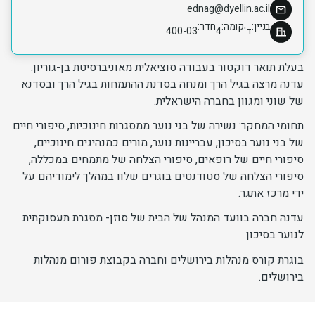
ednag@dyellin.ac.il
יחידות ומכונים
בניין
קומה
חדר
ד'
4
400-03
חברה וקהילה
בעלת תואר דוקטור בעבודה סוציאלית מאוניברסיטת בן-גוריון.
עדנה מרצה בגיל הרך ומנחה בסדנת ההתמחות בגיל הרך ובסדנא
של שוני ומגוון בחברה הישראלית.
תחומי המחקר: נשירה של בני נוער ממסגרות חינוכיות, סיפורי חיים
של בני נוער בסיכון, עבריינות נוער, מורים כמנהיגים חינוכיים,
סיפורי חיים של רופאים, סיפורי הצלחה של מתמחים במכללה,
סיפורי הצלחה של סטודנטים בוגרים שלוו במהלך לימודיהם על
ידי מרכז אתגר.
עדנה חברה בוועד המנהל של הבית של סוזן- מסגרת תעסוקתית
לנוער בסיכון.
בוגרת קורס מנהלות בירושלים וחברה בקבוצת פורום מנהלות
בירושלים.