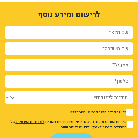
1
3323634
לרישום ומידע נוסף
rvJ136M2sDgaRdfgxFHKbf2OFOP_pA0uj587B3cy6os
form-WxkWkylDYzdQEAKXSiwz70ZzaL65VEV6UBDxFKogxQs
sion_registration_and_additional_info_node_6068_add_form
שם מלא*
שם משפחה*
איימיל*
טלפון*
אישור קבלת חומר פרסומי מהמכללה
1
שליחת הטופס מהווה הסכמה לשימוש בפרטים בהתאם
למדיניות הפרטיות
של
1
המכללה, לרבות לצורך עדכונים ודיוור ישיר.
אני מאשר/ת את מדיניות הפרטיות
שלח פנייה