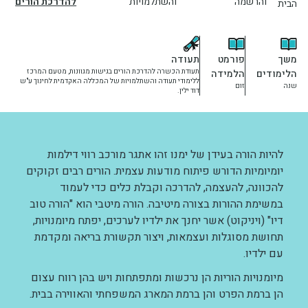
והרשמה
והשתלמויות
להדרכת הורים
הבית
יחידות ומכונים
משך
פורמט
תעודה
חברה וקהילה
הלימודים
הלמידה
תעודת הכשרה להדרכת הורים בגישות מגוונות, מטעם המרכז
ללימודי תעודה והשתלמויות של המכללה האקדמית לחינוך ע"ש
שנה
זום
דוד ילין.
להיות הורה בעידן של ימנו זהו אתגר מורכב רווי דילמות
יומיומיות הדורש פיתוח מודעות עצמית. הורים רבים זקוקים
להכוונה, להעצמה, להדרכה וקבלת כלים כדי לעמוד
במשימת ההורות בצורה מיטיבה. הורה מיטבי הוא "הורה טוב
דיו" (ויניקוט) אשר יחנך את ילדיו לערכים, יפתח מיומנויות,
תחושת מסוגלות ועצמאות, ויצור תקשורת בריאה ומקדמת
עם ילדיו.
מיומנויות הוריות הן נרכשות ומתפתחות ויש בהן רווח עצום
הן ברמת הפרט והן ברמת המארג המשפחתי והאווירה בבית.