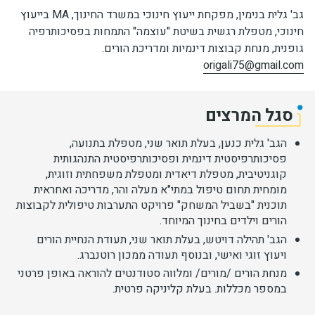
גב' גלית בנימין, מפקחת ייעוץ חינוכי במשרד החינוך, MA בייעוץ
חינוכי, מטפלת רגשית בשיטת "עוצמה" התמחות בפסיכותרפיה
גופנית, מנחת קבוצות דינמיות ומדריכת הורים.
origali75@gmail.com
סגל המרצים
הגב' גלית כנען, בעלת תואר שני, מטפלת בתנועה,
פסיכותרפיסטית דינמית ופסיכותרפיסטית התנהגותית
קוגניטיבית, מטפלת דיאדית ומטפלת משפחתית וזוגית,
מומחית תחום טיפול במתי"א מעלה והר, מדריכה ואחראית
תוכנית "בשביל המשחק" פרויקט התערבות טיפולית לקבוצות
הורים וילדים בחינוך המיוחד.
הגב' תהילה דויטש, בעלת תואר שני, תעודת הנחיית הורים
ויעוץ זוגי ואישי, ובנוסף תעודה ממכון רוטנברג.
מנחת הורים /מורים/ ומלווה סטודנטים להוראה באופן פרטני
במספר מכללות. בעלת קליניקה פרטית.