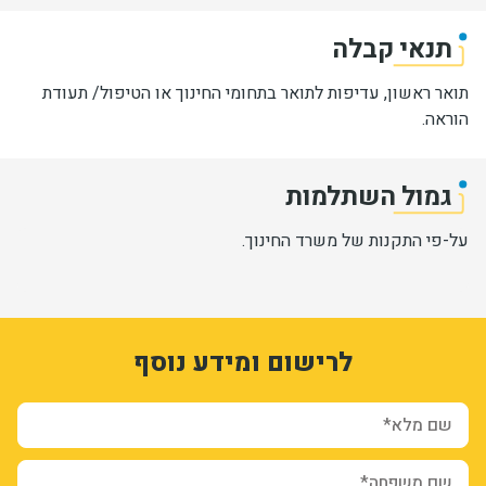
תנאי קבלה
תואר ראשון, עדיפות לתואר בתחומי החינוך או הטיפול/ תעודת
הוראה.
גמול השתלמות
על-פי התקנות של משרד החינוך.
1
3338777
לרישום ומידע נוסף
VO34WnCGihgZwCLJEbzveo9V8KgCxywgaW8ib_pMDB4
form-1-bAGiUnCgqhT_9kQd-uJ116duxolx0WZ0jN7Ky6Ea4
ion_registration_and_additional_info_node_11549_add_form
שם מלא*
שם משפחה*