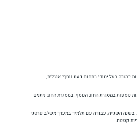
 כמורה בעל יסודי בתחום דעת נוסף: אנגלית,
דים לתעודת הוראה ותואר בהוראה על יסודי משלב, לומד הסטודנט בחוג לחינוך מיוחד 26 שעות שנתיות ו-26 שעות נוספות במסגרת החוג הנוסף. במסגרת החוג ניתנים
 בשנה השנייה, עבודה עם תלמיד במערך משלב פרטני
ות קטנות.