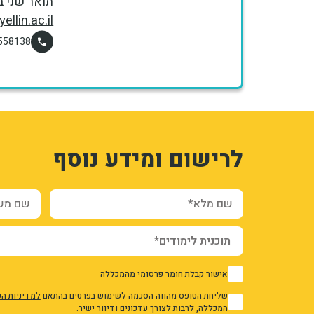
תואר שני ב
ellin.ac.il
558138
1
3331824
לרישום ומידע נוסף
U4HLcf0LPCO2fVxEO1P2GWojTxLomBlsnc_8fs4
g_YsVjRy0sL2daHUTf1gSBVd573smSKRFASDVftY
ration_and_additional_info_node_5326_add_form
שם מלא*
שם משפח
אישור קבלת חומר פרסומי מהמכללה
1
שליחת הטופס מהווה הסכמה לשימוש בפרטים בהתאם
למדיניות ה
1
המכללה, לרבות לצורך עדכונים ודיוור ישיר.
אני מאשר/ת את מדיניות הפרטיות