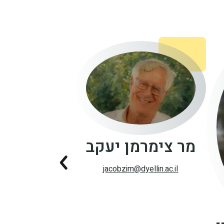
מר צימרמן יעקב
jacobzim@dyellin.ac.il
ד"ר קולן 
dyellin.ac.il