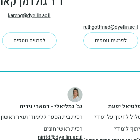
ד"ר גולדמן קאר
kareng@dyellin.ac.il
ruthgottfried@dyellin.ac.il
לפרטים נוספים
לפרטים נוספים
פלטיאל יפעת
גב' גמליאלי - דמארי נירית
ל לחינוך על יסודי
רכזת בית הספר ללימודי תואר ראשון
תוף לימודי
רכזת ראשי חוגים
niritd@dyellin.ac.il