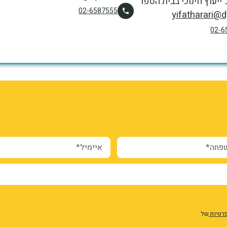
"ייעוץ חינוכי בבית הספר"
02-6587555
yifatharari@dy
02-6
webform_submission_regist
form-7g4
CmU4
ה*
איימיל*
פרטיות
של